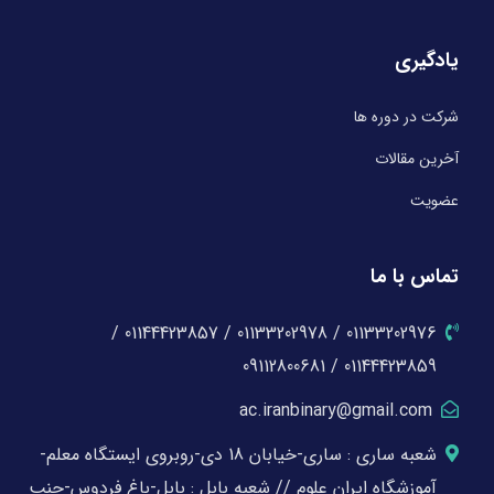
یادگیری
شرکت در دوره ها
آخرین مقالات
عضویت
تماس با ما
01133202976 / 01133202978 / 01144423857 /
01144423859 / 09112800681
ac.iranbinary@gmail.com
شعبه ساری : ساری-خیابان 18 دی-روبروی ایستگاه معلم-
آموزشگاه ایران علوم // شعبه بابل : بابل-باغ فردوس-جنب