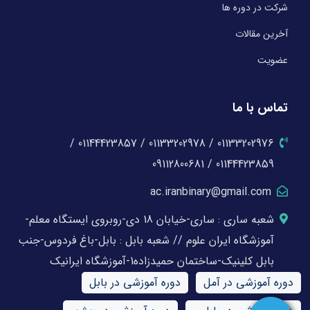
شرکت در دوره ها
آخرین مقالات
عضویت
تماس با ما
01133202976 / 01133202978 / 01144423857 /
01144423859 / 09112800681
ac.iranbinary@gmail.com
شعبه ساری : ساری-خیابان 18 دی-روبروی ایستگاه معلم-
آموزشگاه ایران علوم // شعبه بابل : بابل-باغ فردوس-جنب
بابل کلینیک-ساختمان حمیدزاده1-آموزشگاه ایرانیک
دوره آموزشی در آمل
دوره آموزشی در بابل