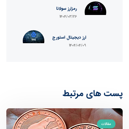
رمزارز سولانا
1404/03/26
ارز دیجیتال استورج
1404/04/09
پست های مرتبط
مقالات