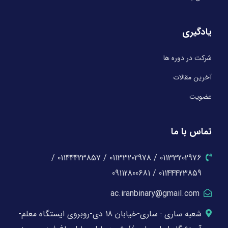
یادگیری
شرکت در دوره ها
آخرین مقالات
عضویت
تماس با ما
01133202976 / 01133202978 / 01144423857 /
01144423859 / 09112800681
ac.iranbinary@gmail.com
شعبه ساری : ساری-خیابان 18 دی-روبروی ایستگاه معلم-