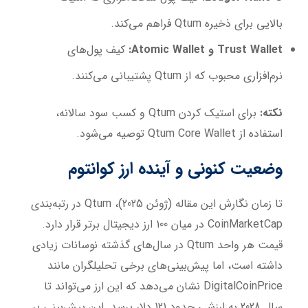
بالایی برای ذخیره Qtum فراهم می‌کند.
Trust Wallet
و
Atomic Wallet:
کیف پول‌های
نرم‌افزاری محبوب که از Qtum پشتیبانی می‌کنند.
نکته:
برای استیک کردن Qtum و کسب سود سالانه،
استفاده از Qtum Core Wallet توصیه می‌شود.
وضعیت کنونی و آینده ارز کوانتوم
تا زمان نگارش این مقاله (ژوئن 2025)، Qtum در رتبه‌بندی
CoinMarketCap در میان 100 ارز دیجیتال برتر قرار دارد.
قیمت هر واحد Qtum در سال‌های گذشته نوسانات زیادی
داشته است، اما پیش‌بینی‌های برخی تحلیلگران مانند
DigitalCoinPrice نشان می‌دهد که این ارز می‌تواند تا
سال 2028 به ارزشی حدود 121 دلار برسد. این پیش‌بینی بر