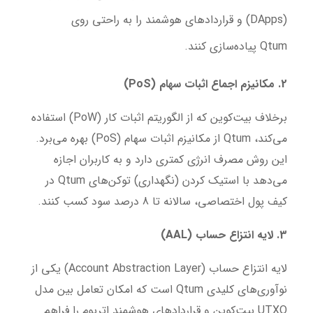
(DApps) و قراردادهای هوشمند را به راحتی روی
Qtum پیاده‌سازی کنند.
2. مکانیزم اجماع اثبات سهام (
PoS
)
برخلاف بیت‌کوین که از الگوریتم اثبات کار (PoW) استفاده
می‌کند، Qtum از مکانیزم اثبات سهام (PoS) بهره می‌برد.
این روش مصرف انرژی کمتری دارد و به کاربران اجازه
می‌دهد با استیک کردن (نگهداری) توکن‌های Qtum در
کیف پول اختصاصی، سالانه تا 8 درصد سود کسب کنند.
3. لایه انتزاع حساب (
AAL
)
لایه انتزاع حساب (Account Abstraction Layer) یکی از
نوآوری‌های کلیدی Qtum است که امکان تعامل بین مدل
UTXO بیت‌کوین و قراردادهای هوشمند اتریوم را فراهم