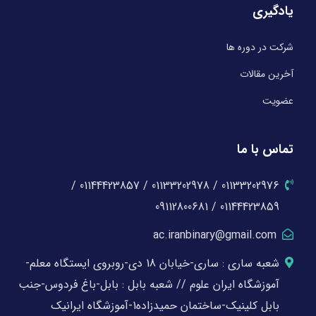
یادگیری
شرکت در دوره ها
آخرین مقالات
عضویت
تماس با ما
01133202976 / 01133202978 / 01144423857 /
01144423859 / 09112800681
ac.iranbinary@gmail.com
شعبه ساری : ساری-خیابان 18 دی-روبروی ایستگاه معلم-
آموزشگاه ایران علوم // شعبه بابل : بابل-باغ فردوس-جنب
بابل کلینیک-ساختمان حمیدزاده1-آموزشگاه ایرانیک