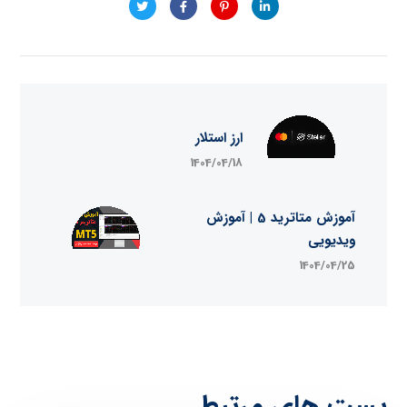
ارز استلار
1404/04/18
آموزش متاترید 5 | آموزش
ویدیویی
1404/04/25
پست های مرتبط