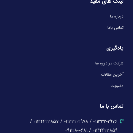
لینک های مفید
درباره ما
تماس باما
یادگیری
شرکت در دوره ها
آخرین مقالات
عضویت
تماس با ما
01133202976 / 01133202978 / 01144423857 /
01144423859 / 09112800681