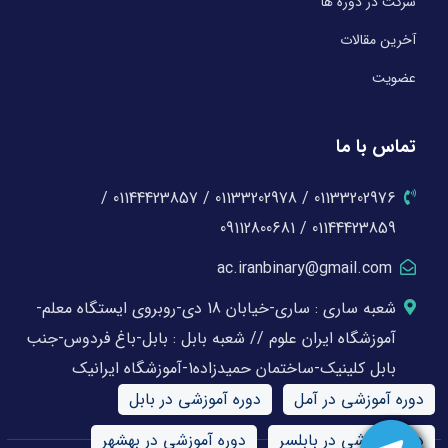
شرکت در دوره ها
آخرین مقالات
عضویت
تماس با ما
01133202976 / 01133202978 / 01144423857 /
01144423859 / 09112800681
ac.iranbinary@gmail.com
شعبه ساری : ساری-خیابان 18 دی-روبروی ایستگاه معلم-
آموزشگاه ایران علوم // شعبه بابل : بابل-باغ فردوس-جنب
بابل کلینیک-ساختمان حمیدزاده1-آموزشگاه ایرانیک
دوره آموزشی در آمل
دوره آموزشی در بابل
دوره آموزشی در بابلسر
دوره آموزشی در بهشهر