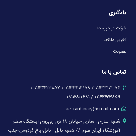
یادگیری
شرکت در دوره ها
آخرین مقالات
عضویت
تماس با ما
01133202976 / 01133202978 / 01144423857 /
01144423859 / 09112800681
ac.iranbinary@gmail.com
شعبه ساری : ساری-خیابان 18 دی-روبروی ایستگاه معلم-
آموزشگاه ایران علوم // شعبه بابل : بابل-باغ فردوس-جنب